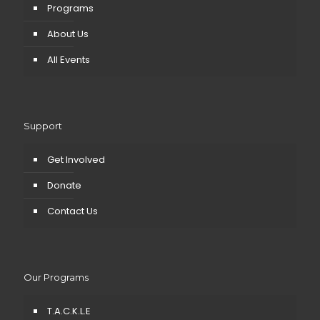
Programs
About Us
All Events
Support
Get Involved
Donate
Contact Us
Our Programs
T.A.C.K.L.E