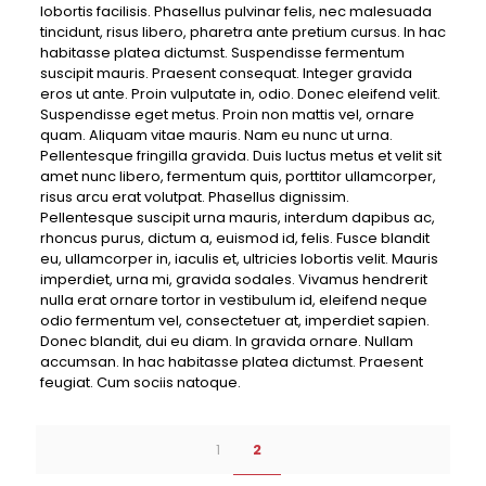
lobortis facilisis. Phasellus pulvinar felis, nec malesuada
tincidunt, risus libero, pharetra ante pretium cursus. In hac
habitasse platea dictumst. Suspendisse fermentum
suscipit mauris. Praesent consequat. Integer gravida
eros ut ante. Proin vulputate in, odio. Donec eleifend velit.
Suspendisse eget metus. Proin non mattis vel, ornare
quam. Aliquam vitae mauris. Nam eu nunc ut urna.
Pellentesque fringilla gravida. Duis luctus metus et velit sit
amet nunc libero, fermentum quis, porttitor ullamcorper,
risus arcu erat volutpat. Phasellus dignissim.
Pellentesque suscipit urna mauris, interdum dapibus ac,
rhoncus purus, dictum a, euismod id, felis. Fusce blandit
eu, ullamcorper in, iaculis et, ultricies lobortis velit. Mauris
imperdiet, urna mi, gravida sodales. Vivamus hendrerit
nulla erat ornare tortor in vestibulum id, eleifend neque
odio fermentum vel, consectetuer at, imperdiet sapien.
Donec blandit, dui eu diam. In gravida ornare. Nullam
accumsan. In hac habitasse platea dictumst. Praesent
feugiat. Cum sociis natoque.
1
2