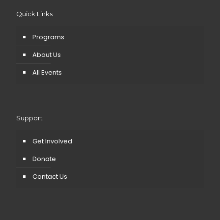
Quick Links
Programs
About Us
All Events
Support
Get Involved
Donate
Contact Us