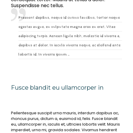
Suspendisse nec tellus.
Praesent dapibus, neque id cursus faucibus, tortor neque
egestas augue, eu vulputate magna eros eu erat. Vitae
adipiscing turpis. Aenean ligula nibh, molestie id viverra a,
dapibus at dolor. In iaculis viverra neque, ac eleifend ante
lobortis id. In viverra ipsum …
Fusce blandit eu ullamcorper in
Pellentesque suscipit urna mauris, interdum dapibus ac,
rhoncus purus, dictum a, euismod id, felis. Fusce blandit
eu, ullamcorper in, iaculis et, ultricies lobortis velit. Mauris
imperdiet, urna mi, gravida sodales. Vivamus hendrerit