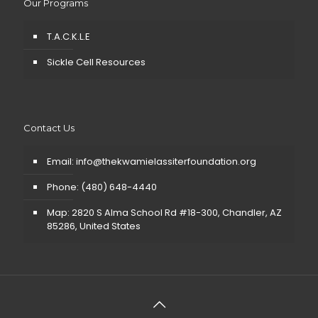
Our Programs
T.A.C.K.L.E
Sickle Cell Resources
Contact Us
Email: info@thekwamielassiterfoundation.org
Phone: (480) 648-4440
Map: 2820 S Alma School Rd #18-300, Chandler, AZ
85286, United States